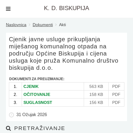
K. D. BISKUPIJA
Naslovnica
Dokumenti
Akti
Cjenik javne usluge prikupljanja
miješanog komunalnog otpada na
području Općine Biskupija i cijena
usluga koje pruža Komunalno društvo
biskupija d.o.o.
DOKUMENTI ZA PREUZIMANJE:
1.
CJENIK
563 KB
PDF
2.
OČITOVANJE
158 KB
PDF
3.
SUGLASNOST
156 KB
PDF
31 Ožujak 2026
PRETRAŽIVANJE