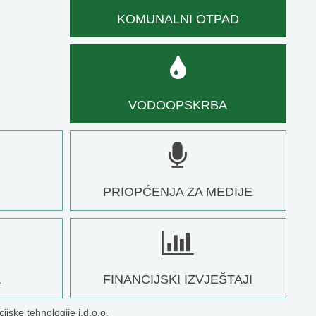
KOMUNALNI OTPAD
VODOOPSKRBA
PRIOPĆENJA ZA MEDIJE
A
FINANCIJSKI IZVJEŠTAJI
ijske tehnologije j.d.o.o.