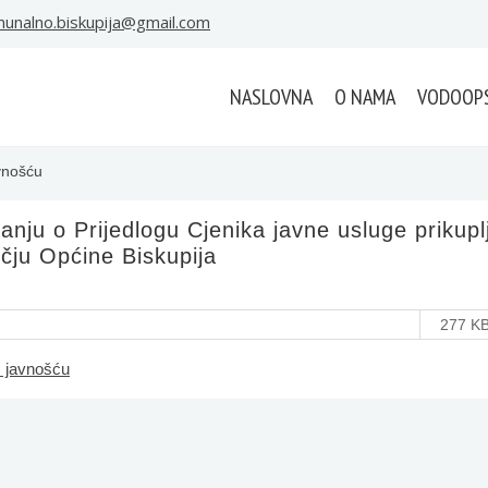
unalno.biskupija@gmail.com
NASLOVNA
O NAMA
VODOOP
vnošću
nju o Prijedlogu Cjenika javne usluge prikupl
ju Općine Biskupija
277 K
m javnošću